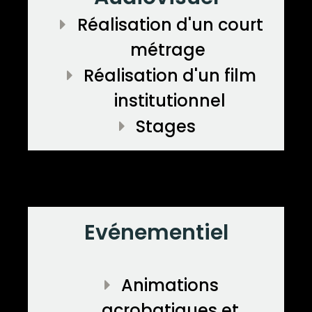
PRESTATIONS
Réalisation d'un court
métrage
SPECTACLES
Réalisation d'un film
institutionnel
LE PÈRE NOËL FAIT DU KUNG-FU
Stages
ROMEO ET JULIETTE FONT DU KUNF-FU
SACRE COEUR: LE SPECTACLE
Evénementiel
CONTACT
Animations
acrobatiques et